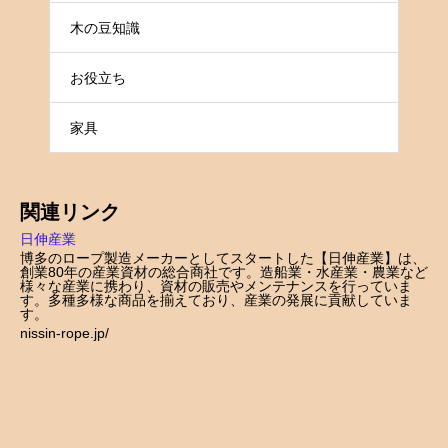
木の豆知識
お役立ち
家具
関連リンク
日伸産業
博多のロープ製造メーカーとしてスタートした【日伸産業】は、
創業80年の産業資材の総合商社です。造船業・水産業・農業など
様々な産業に携わり、資材の販売やメンテナンスを行っていま
す。多種多様な商品を揃えており、産業の発展に貢献していま
す。
nissin-rope.jp/